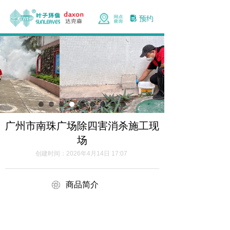
预约
넖
广州市南珠广场除四害消杀施工现
场
创建时间：
2026年4月14日
17:07
ꁵ
商品简介